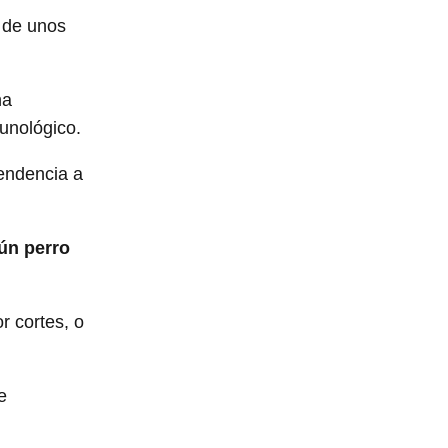
 de unos
na
munológico.
tendencia a
ún perro
r cortes, o
e