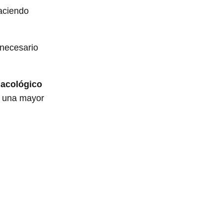
aciendo
 necesario
macológico
n una mayor