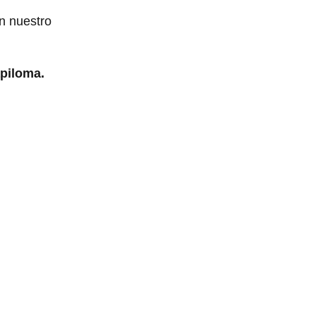
n nuestro
apiloma.