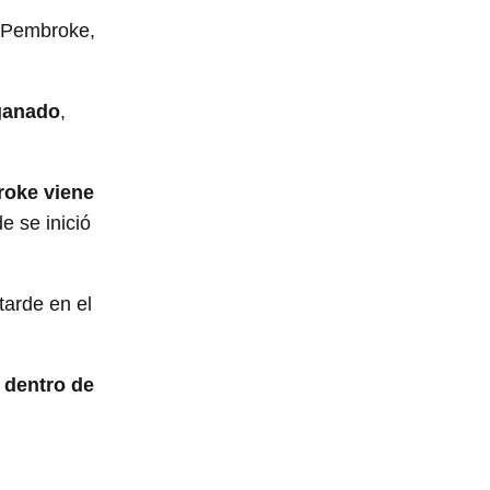
l Pembroke,
 ganado
,
oke viene
e se inició
tarde en el
 dentro de