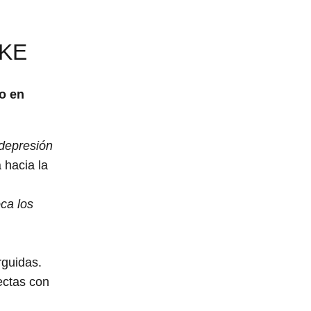
KE
o en
depresión
 hacia la
oca los
rguidas.
ectas con