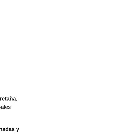
retaña
,
Gales
 hadas y