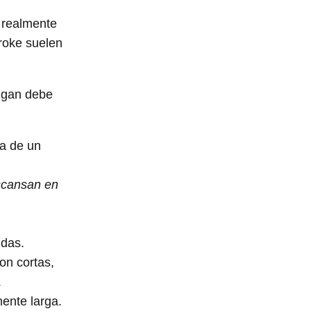
 realmente
broke suelen
digan debe
ia de un
escansan en
idas.
on cortas,
.
ente larga.