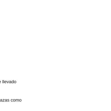
e llevado
 razas como