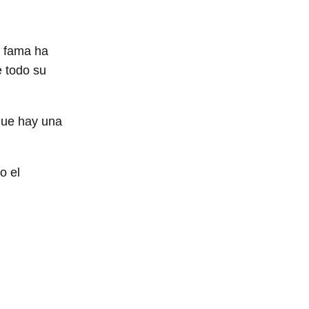
s fama ha
e todo su
que hay una
o el